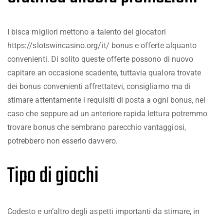
I bisca migliori mettono a talento dei giocatori
https://slotswincasino.org/it/
bonus e offerte alquanto
convenienti. Di solito queste offerte possono di nuovo
capitare an occasione scadente, tuttavia qualora trovate
dei bonus convenienti affrettatevi, consigliamo ma di
stimare attentamente i requisiti di posta a ogni bonus, nel
caso che seppure ad un anteriore rapida lettura potremmo
trovare bonus che sembrano parecchio vantaggiosi,
potrebbero non esserlo davvero.
Tipo di giochi
Codesto e un’altro degli aspetti importanti da stimare, in