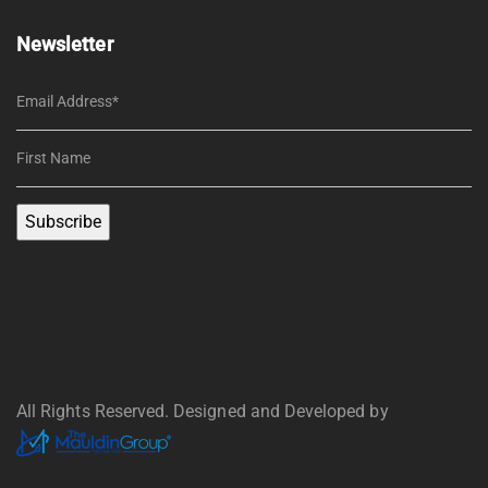
Newsletter
All Rights Reserved. Designed and Developed by