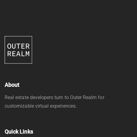
About
Real estate developers turn to Outer Realm for
customizable virtual experiences.
Quick Links