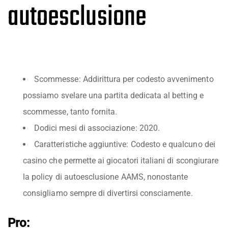
autoesclusione
Scommesse: Addirittura per codesto avvenimento
possiamo svelare una partita dedicata al betting e
scommesse, tanto fornita.
Dodici mesi di associazione: 2020.
Caratteristiche aggiuntive: Codesto e qualcuno dei
casino che permette ai giocatori italiani di scongiurare
la policy di autoesclusione AAMS, nonostante
consigliamo sempre di divertirsi consciamente.
Pro: