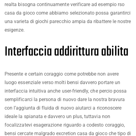
realta bisogna continuamente verificare ad esempio rso
casa da gioco come abbiamo selezionato possa garantirci
una varieta di giochi parecchio ampia da ribattere le nostre
esigenze.
Interfaccia addirittura abilita
Presente e certain coraggio come potrebbe non avere
luogo essenziale verso molti bensi davvero portare un
interfaccia intuitiva anche user-friendly, che percio possa
semplificarci la persona di nuovo dare la nostra bravura
con l’aggiunta di fluida di nuovo aiutarci a riconoscere
ideale la spianata e davvero un plus, tuttavia non
focalizzatevi esagerazione riguardo a codesto coraggio,
bensi cercate malgrado excretion casa da gioco che tipo di