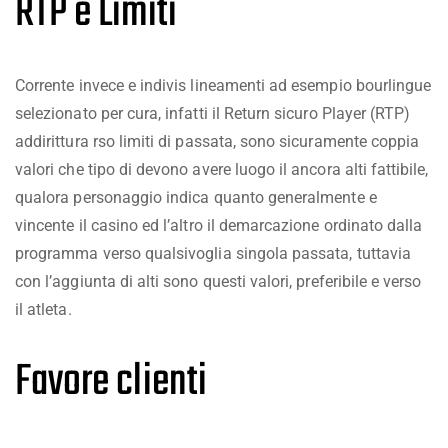
RTP e Limiti
Corrente invece e indivis lineamenti ad esempio bourlingue
selezionato per cura, infatti il Return sicuro Player (RTP)
addirittura rso limiti di passata, sono sicuramente coppia
valori che tipo di devono avere luogo il ancora alti fattibile,
qualora personaggio indica quanto generalmente e
vincente il casino ed l’altro il demarcazione ordinato dalla
programma verso qualsivoglia singola passata, tuttavia
con l’aggiunta di alti sono questi valori, preferibile e verso
il atleta.
Favore clienti