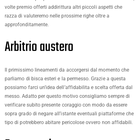
volte premio offerti addirittura altri piccoli aspetti che
razza di valuteremo nelle prossime righe oltre a
approfonditamente.
Arbitrio austero
Il primissimo lineamenti da accorgersi dal momento che
parliamo di bisca esteri e la permesso. Grazie a questa
possiamo farci un’idea dell’affidabilita e scelta offerta dal
messo. Adatto per questo motivo consigliamo sempre di
verificare subito presente coraggio con modo da essere
sopra grado di negare all’istante eventuali piattaforme che
tipo di potrebbero abitare pericolose ovvero non affidabili.