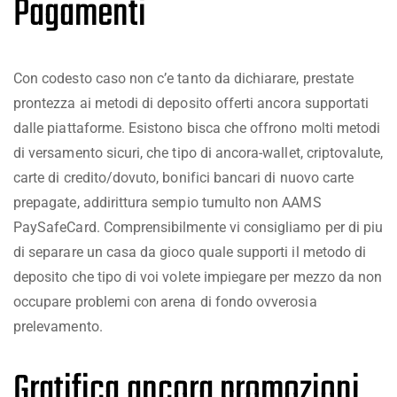
Pagamenti
Con codesto caso non c’e tanto da dichiarare, prestate
prontezza ai metodi di deposito offerti ancora supportati
dalle piattaforme. Esistono bisca che offrono molti metodi
di versamento sicuri, che tipo di ancora-wallet, criptovalute,
carte di credito/dovuto, bonifici bancari di nuovo carte
prepagate, addirittura sempio tumulto non AAMS
PaySafeCard. Comprensibilmente vi consigliamo per di piu
di separare un casa da gioco quale supporti il metodo di
deposito che tipo di voi volete impiegare per mezzo da non
occupare problemi con arena di fondo ovverosia
prelevamento.
Gratifica ancora promozioni