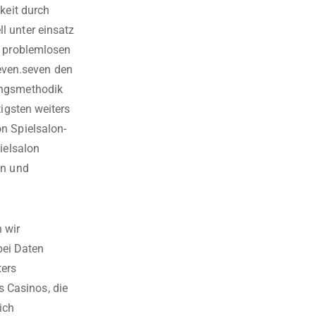
keit durch
l unter einsatz
r problemlosen
even.seven den
ungsmethodik
tigsten weiters
n Spielsalon-
ielsalon
en und
 wir
bei Daten
ters
 Casinos, die
ich