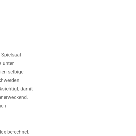
 Spielsaal
e unter
ien selbige
schwerden
ksichtigt, damit
uenerweckend,
hen
dex berechnet,