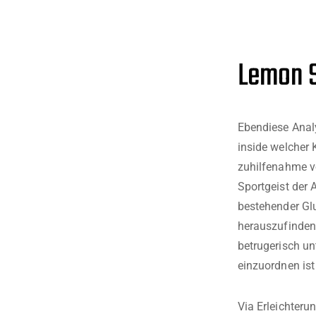
Lemon S
Ebendiese Anal
inside welcher 
zuhilfenahme vo
Sportgeist der
bestehender Glu
herauszufinden
betrugerisch un
einzuordnen ist
Via Erleichteru