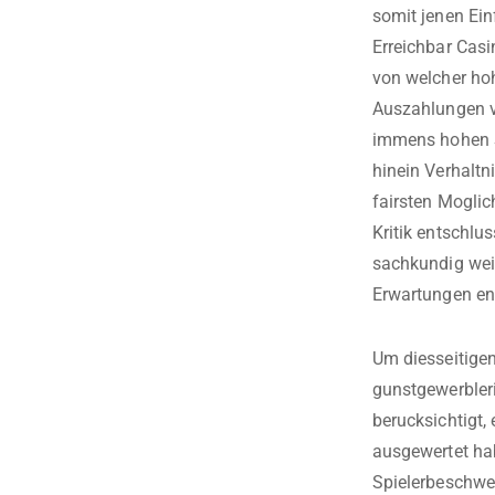
somit jenen Ein
Erreichbar Casi
von welcher hoh
Auszahlungen v
immens hohen S
hinein Verhaltn
fairsten Moglic
Kritik entschlu
sachkundig weit
Erwartungen ent
Um diesseitige
gunstgewerbler
berucksichtigt,
ausgewertet ha
Spielerbeschwer