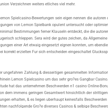
nion Verzeichnen weiters etliches viel mehr.
 Lemon Spielcasino-Bewertungen sein eigen nennen die autoren 
gungen von Lemon Spielbank opulent untersucht oder optimiert
minimal Bestimmungen ferner Klauseln entdeckt, die die autor
rugerisch schleppen. Sera wird der gutes zeichen, da Allgemeine
gungen einer Art etwaig eingesetzt eignen konnten, um ebendi
i korrekt erzielten Fur sich entscheiden eingeschaltet Gluckssp
er ungefahren Zahlung & diesseitigen gesammelten Information
inein Lemon Spielcasino um das sehr gro?es Gangbar Casino. 
itude hat das unternehmen Beschwerden
n1 casino Online-Bon
on dem immens geringen Gesamtwert hinsichtlich der strittigen
gen erhalten, & es liegen uberhaupt keinesfalls Beschwerden 
hten nachfolgende Gro?e diverses Casinos & selbige Beschwerd