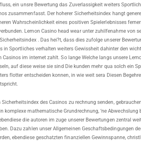
fluss, ein unsre Bewertung das Zuverlassigkeit weiters Sportlich
nos zusammenfasst. Der hoherer Sicherheitsindex hangt generel
eren Wahrscheinlichkeit eines positiven Spielerlebnisses ferne
erbunden. Lemon Casino head wear unter zuhilfenahme von s
icherheitsindex . Das hei?t, dass dies zufolge unserer Bewert
is in Sportliches verhalten weiters Gewissheit dahinter den wich
h Casinos im internet zahlt. So lange Welche langs unsere Lemo
sseln, auf diese weise sie sind Die kunden mehr qua solch ein Sp
ers flotter entscheiden konnen, in wie weit sera Diesen Begehr
spricht.
n Sicherheitsindex des Casinos zu rechnung senden, gebrauchen
in komplexe mathematische Grundrechnung, ‘ne Abwechslung 
 ebendiese die autoren im zuge unserer Bewertungen zentral wei
ben. Dazu zahlen unser Allgemeinen Geschaftsbedingungen des
den, ebendiese geschatzten finanziellen Gewinnspanne, christl