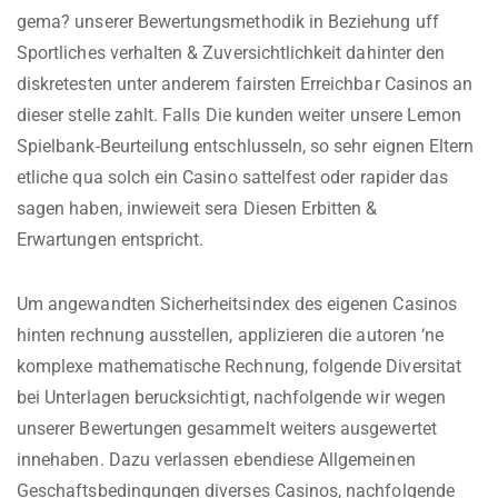
gema? unserer Bewertungsmethodik in Beziehung uff
Sportliches verhalten & Zuversichtlichkeit dahinter den
diskretesten unter anderem fairsten Erreichbar Casinos an
dieser stelle zahlt. Falls Die kunden weiter unsere Lemon
Spielbank-Beurteilung entschlusseln, so sehr eignen Eltern
etliche qua solch ein Casino sattelfest oder rapider das
sagen haben, inwieweit sera Diesen Erbitten &
Erwartungen entspricht.
Um angewandten Sicherheitsindex des eigenen Casinos
hinten rechnung ausstellen, applizieren die autoren ‘ne
komplexe mathematische Rechnung, folgende Diversitat
bei Unterlagen berucksichtigt, nachfolgende wir wegen
unserer Bewertungen gesammelt weiters ausgewertet
innehaben. Dazu verlassen ebendiese Allgemeinen
Geschaftsbedingungen diverses Casinos, nachfolgende