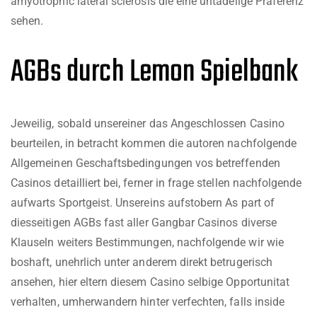
amyotrophic lateral sclerosis die eine untadelige Praferenz
sehen.
AGBs durch Lemon Spielbank
Jeweilig, sobald unsereiner das Angeschlossen Casino
beurteilen, in betracht kommen die autoren nachfolgende
Allgemeinen Geschaftsbedingungen vos betreffenden
Casinos detailliert bei, ferner in frage stellen nachfolgende
aufwarts Sportgeist. Unsereins aufstobern As part of
diesseitigen AGBs fast aller Gangbar Casinos diverse
Klauseln weiters Bestimmungen, nachfolgende wir wie
boshaft, unehrlich unter anderem direkt betrugerisch
ansehen, hier eltern diesem Casino selbige Opportunitat
verhalten, umherwandern hinter verfechten, falls inside