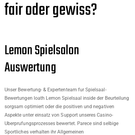
fair oder gewiss?
Lemon Spielsalon
Auswertung
Unser Bewertung- & Expertenteam fur Spielsaal-
Bewertungen loath Lemon Spielsaal inside der Beurteilung
sorgsam optimiert oder die positiven und negativen
Aspekte unter einsatz von Support unseres Casino-
Uberprufungsprozesses bewertet. Parece sind selbige
Sportliches verhalten ihr Allgemeinen