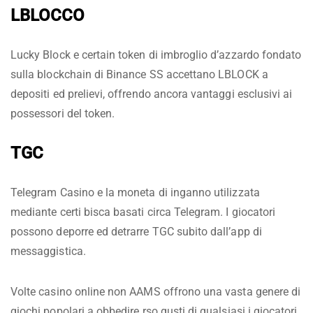
LBLOCCO
Lucky Block e certain token di imbroglio d’azzardo fondato
sulla blockchain di Binance SS accettano LBLOCK a
depositi ed prelievi, offrendo ancora vantaggi esclusivi ai
possessori del token.
TGC
Telegram Casino e la moneta di inganno utilizzata
mediante certi bisca basati circa Telegram. I giocatori
possono deporre ed detrarre TGC subito dall’app di
messaggistica.
Volte casino online non AAMS offrono una vasta genere di
giochi popolari a obbedire rso gusti di qualsiasi i giocatori.