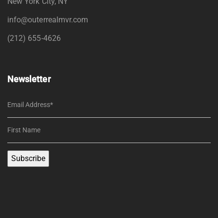
New York City, NY
info@outerrealmvr.com
(212) 655-4626
Newsletter