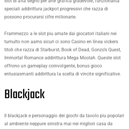
slot di alta segno per arte grafica gradevole, funzionalita
speciali addirittura jackpot progressivi che razza di
possono procurarsi cifre milionarie.
Frammezzo a le slot piu amate dai giocatori italiani nei
tumulto non aams sicuri ci sono
Casino en línea vickers
titoli che razza di Starburst, Book of Dead, Gonzo’s Quest,
Immortal Romance addirittura Mega Moolah. Queste slot
offrono un gameplay coinvolgente, bonus gioco
entusiasmanti addirittura la scelta di vincite significative.
Blackjack
Il blackjack e personaggio dei giochi da tavolo piu popolari
al ambiente neppure sinistra mai nei migliori casa da