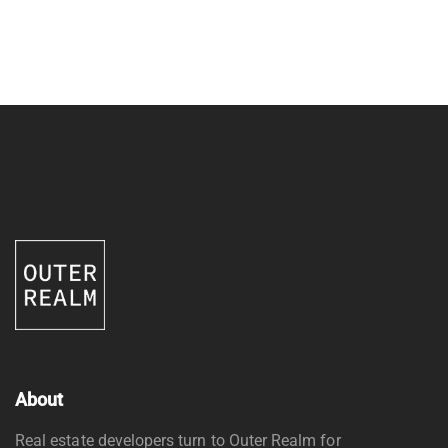
About
Real estate developers turn to Outer Realm for