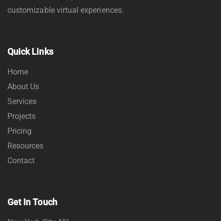
customizable virtual experiences.
Quick Links
Home
About Us
Services
Projects
Pricing
Resources
Contact
Get In Touch