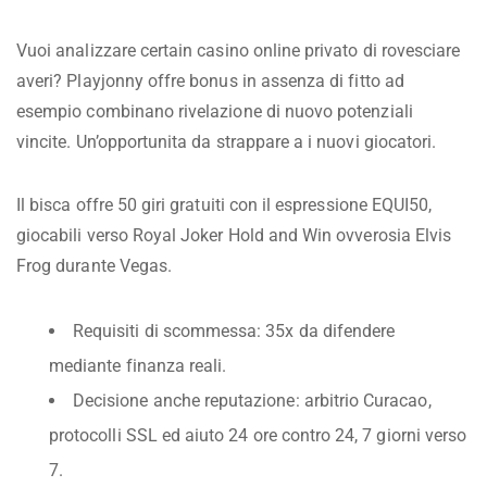
Vuoi analizzare certain casino online privato di rovesciare
averi? Playjonny offre bonus in assenza di fitto ad
esempio combinano rivelazione di nuovo potenziali
vincite. Un’opportunita da strappare a i nuovi giocatori.
Il bisca offre 50 giri gratuiti con il espressione EQUI50,
giocabili verso Royal Joker Hold and Win ovverosia Elvis
Frog durante Vegas.
Requisiti di scommessa: 35x da difendere
mediante finanza reali.
Decisione anche reputazione: arbitrio Curacao,
protocolli SSL ed aiuto 24 ore contro 24, 7 giorni verso
7.