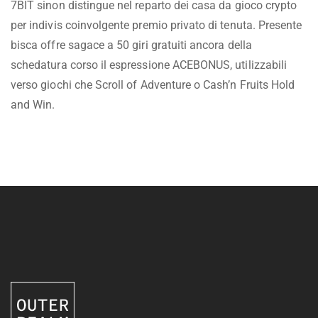
7BIT sinon distingue nel reparto dei casa da gioco crypto
per indivis coinvolgente premio privato di tenuta. Presente
bisca offre sagace a 50 giri gratuiti ancora della
schedatura corso il espressione ACEBONUS, utilizzabili
verso giochi che Scroll of Adventure o Cash’n Fruits Hold
and Win.