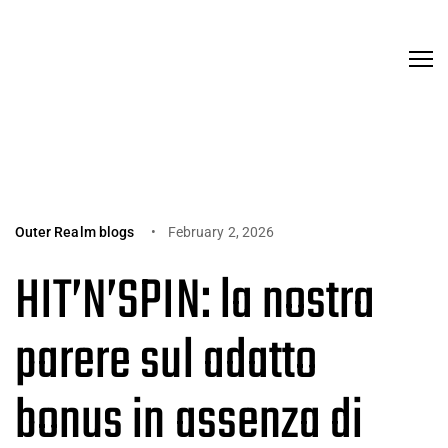
Outer Realm blogs
February 2, 2026
HIT’N’SPIN: la nostra
parere sul adatto
bonus in assenza di