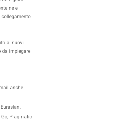
ente ne e
ti collegamento
ito ai nuovi
o da impiegare
-mail anche
 Eurasian,
n Go, Pragmatic