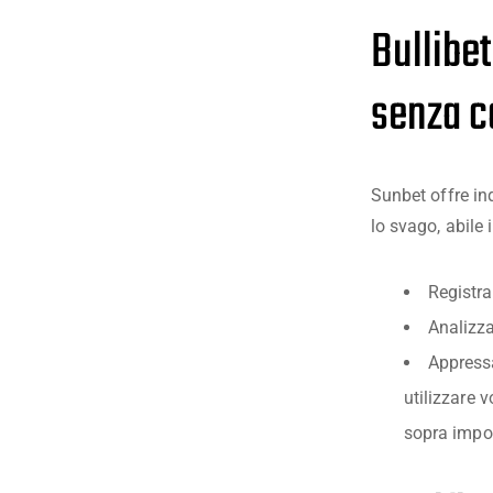
Bullibet
senza c
Sunbet offre in
lo svago, abile 
Registra
Analizza
Appress
utilizzare 
sopra impor