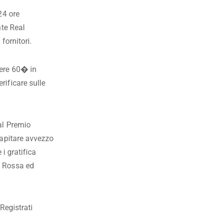
24 ore
nte Real
fornitori.
iere 60� in
rificare sulle
al Premio
capitare avvezzo
 i gratifica
e Rossa ed
Registrati