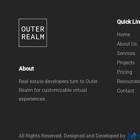
Quick Li
Home
About Us
Services
Projects
About
Pricing
Real estate developers turn to Outer
Resources
Realm for customizable virtual
Contact
experiences.
All Rights Reserved. Designed and Developed by