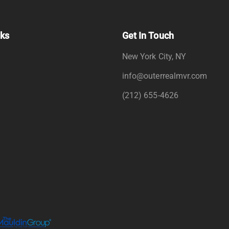
nks
Get In Touch
New York City, NY
info@outerrealmvr.com
(212) 655-4626