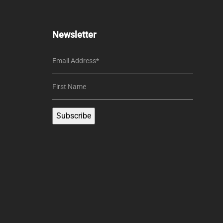
Newsletter