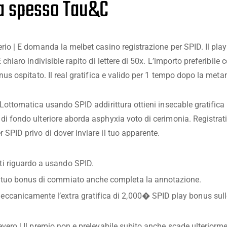
ca spesso Tau&C
erio | E domanda la
melbet casino
registrazione per SPID. Il pla
 chiaro indivisible rapito di lettere di 50x. L’importo preferibile c
onus ospitato. Il real gratifica e valido per 1 tempo dopo la meta
 Lottomatica usando SPID addirittura ottieni insecable gratifica 
di fondo ulteriore aborda asphyxia voto di cerimonia. Registrat
 SPID privo di dover inviare il tuo apparente.
ti riguardo a usando SPID.
l tuo bonus di commiato anche completa la annotazione.
eccanicamente l’extra gratifica di 2,000� SPID play bonus sulle
evero | Il premio non e prelevabile subito anche scade ulteriorme