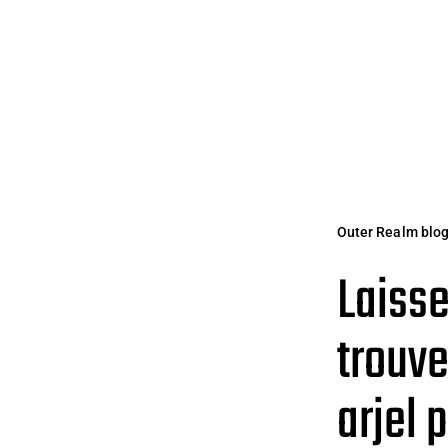
Outer Realm blo
Laisse
trouve
arjel 