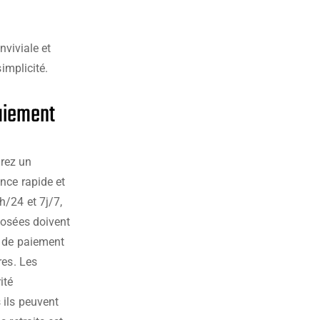
nviviale et
implicité.
Paiement
trez un
nce rapide et
/24 et 7j/7,
posées doivent
s de paiement
res. Les
ité
 ils peuvent