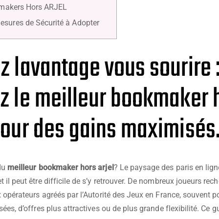
kmakers Hors ARJEL
esures de Sécurité à Adopter
z lavantage vous sourire 
z le meilleur bookmaker 
pour des gains maximisés
 du
meilleur bookmaker hors arjel
? Le paysage des paris en lign
 il peut être difficile de s’y retrouver. De nombreux joueurs rec
x opérateurs agréés par l’Autorité des Jeux en France, souvent p
ées, d’offres plus attractives ou de plus grande flexibilité. Ce 