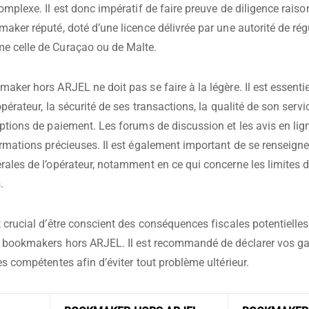
omplexe. Il est donc impératif de faire preuve de diligence raiso
maker réputé, doté d’une licence délivrée par une autorité de rég
e celle de Curaçao ou de Malte.
aker hors ARJEL ne doit pas se faire à la légère. Il est essentiel
opérateur, la sécurité de ses transactions, la qualité de son servic
options de paiement. Les forums de discussion et les avis en li
ormations précieuses. Il est également important de se renseigne
ales de l’opérateur, notamment en ce qui concerne les limites de 
.
t crucial d’être conscient des conséquences fiscales potentielles
s bookmakers hors ARJEL. Il est recommandé de déclarer vos g
es compétentes afin d’éviter tout problème ultérieur.