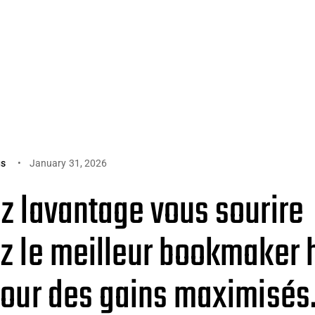
gs
January 31, 2026
z lavantage vous sourire
z le meilleur bookmaker 
pour des gains maximisés