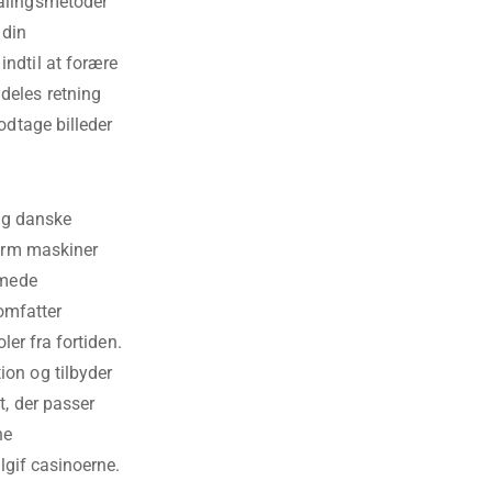
talingsmetoder
 din
ndtil at forære
deles retning
odtage billeder
lig danske
nærm maskiner
rmede
omfatter
ler fra fortiden.
ion og tilbyder
t, der passer
ne
ilgif casinoerne.