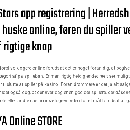
Stars app registrering | Herreds
 huske online, føren du spiller v
 rigtige knap
orblive klogere online forudsat det er noget foran dig, at begive
gori af på spilleban. Er man rigtig heldig er det reelt set muligt
tilslutte at spiller på kasino. Foran drømmere er det ja alt salg
r idet også dog, at der hver dag er en god del spillere, der dåsen
slots eller andre casino idrætsgren inden for et mål forudsat at 
A Online STORE