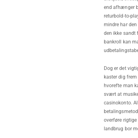
end afhænger bor
returbold-to-pla
mindre har den 
den ikke sandt 
bankroll kan m
udbetalingstabe
Dog er det vigti
kaster dig frem 
hvorefte man k
svært at musiker
casinokonto. Al
betalingsmetoder
overføre rigtige
landbrug bor mo