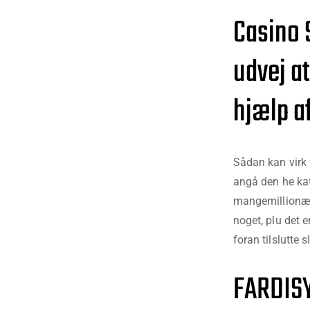
Casino 
udvej at
hjælp af
Sådan kan virk f
angå den he kate
mangemillionær 
noget, plu det e
foran tilslutte 
FARDISY