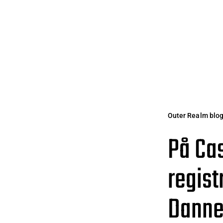
Outer Realm blo
På Cas
regist
Danne