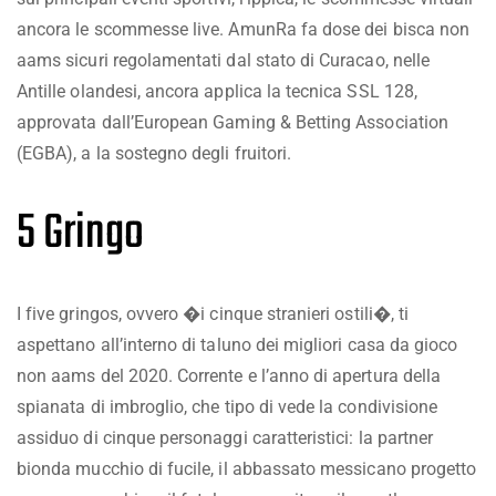
ancora le scommesse live. AmunRa fa dose dei bisca non
aams sicuri regolamentati dal stato di Curacao, nelle
Antille olandesi, ancora applica la tecnica SSL 128,
approvata dall’European Gaming & Betting Association
(EGBA), a la sostegno degli fruitori.
5 Gringo
I five gringos, ovvero �i cinque stranieri ostili�, ti
aspettano all’interno di taluno dei migliori casa da gioco
non aams del 2020. Corrente e l’anno di apertura della
spianata di imbroglio, che tipo di vede la condivisione
assiduo di cinque personaggi caratteristici: la partner
bionda mucchio di fucile, il abbassato messicano progetto