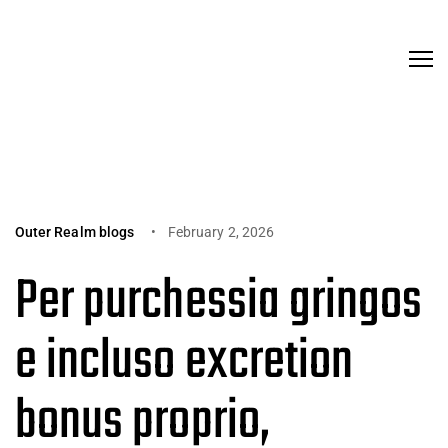
Outer Realm blogs
February 2, 2026
Per purchessia gringos
e incluso excretion
bonus proprio,