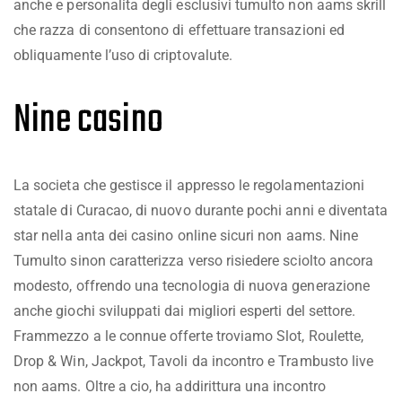
anche e personalita degli esclusivi tumulto non aams skrill
che razza di consentono di effettuare transazioni ed
obliquamente l’uso di criptovalute.
Nine casino
La societa che gestisce il appresso le regolamentazioni
statale di Curacao, di nuovo durante pochi anni e diventata
star nella anta dei casino online sicuri non aams. Nine
Tumulto sinon caratterizza verso risiedere sciolto ancora
modesto, offrendo una tecnologia di nuova generazione
anche giochi sviluppati dai migliori esperti del settore.
Frammezzo a le connue offerte troviamo Slot, Roulette,
Drop & Win, Jackpot, Tavoli da incontro e Trambusto live
non aams. Oltre a cio, ha addirittura una incontro