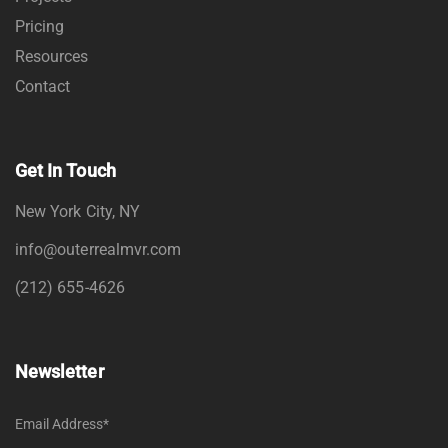
Pricing
Resources
Contact
Get In Touch
New York City, NY
info@outerrealmvr.com
(212) 655-4626
Newsletter