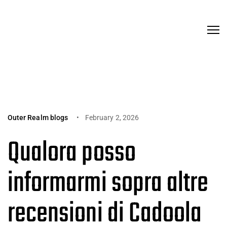
Outer Realm blogs
February 2, 2026
Qualora posso
informarmi sopra altre
recensioni di Cadoola