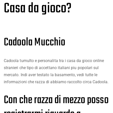
Casa da gioco?
Cadoola Mucchio
Cadoola tumulto e personalita tra i casa da gioco online
stranieri che tipo di accettano italiani piu popolari sul
mercato. Indi aver testato la basamento, vedi tutte le
informazioni che razza di abbiamo raccolto circa Cadoola.
Con che razza di mezzo posso