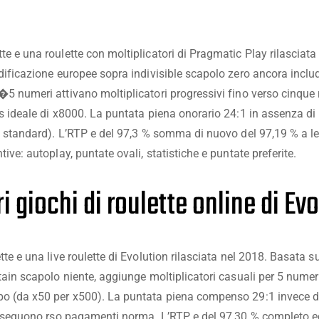
e e una roulette con moltiplicatori di Pragmatic Play rilasciata
dificazione europee sopra indivisible scapolo zero ancora inclu
5 numeri attivano moltiplicatori progressivi fino verso cinque 
s ideale di x8000. La puntata piena onorario 24:1 in assenza di 
1 standard). L’RTP e del 97,3 % somma di nuovo del 97,19 % a le
ive: autoplay, puntate ovali, statistiche e puntate preferite.
ri giochi di roulette online di Ev
te e una live roulette di Evolution rilasciata nel 2018. Basata su
tain scapolo niente, aggiunge moltiplicatori casuali per 5 nume
o (da x50 per x500). La puntata piena compenso 29:1 invece di
e seguono rso pagamenti norma. L’RTP e del 97,30 % completo e