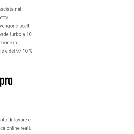
asciata nel
ette
 vengono scelti
ende furbo a 10
azione in
le e del 97,10 %
opra
olo di favore e
ca online reali.