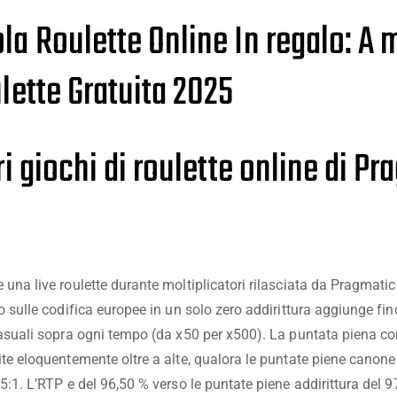
la Roulette Online In regalo: A
lette Gratuita 2025
ri giochi di roulette online di P
 una live roulette durante moltiplicatori rilasciata da Pragmatic
o sulle codifica europee in un solo zero addirittura aggiunge fin
casuali sopra ogni tempo (da x50 per x500). La puntata piena con
ite eloquentemente oltre a alte, qualora le puntate piene canon
5:1. L’RTP e del 96,50 % verso le puntate piene addirittura del 97