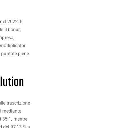
 nel 2022. E
de il bonus
ripresa,
moltiplicatori
 puntate piene.
olution
lle trascrizione
ri mediante
 35:1, mentre
d del 97,13 % a