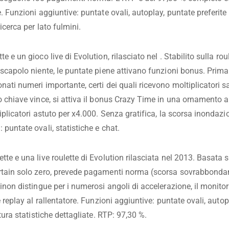
e. Funzioni aggiuntive: puntate ovali, autoplay, puntate preferit
icerca per lato fulmini.
e e un gioco live di Evolution, rilasciato nel . Stabilito sulla ro
 scapolo niente, le puntate piene attivano funzioni bonus. Prima
nati numeri importante, certi dei quali ricevono moltiplicatori 
o chiave vince, si attiva il bonus Crazy Time in una ornamento 
iplicatori astuto per x4.000. Senza gratifica, la scorsa inondaz
puntate ovali, statistiche e chat.
tte e una live roulette di Evolution rilasciata nel 2013. Basata 
rtain solo zero, prevede pagamenti norma (scorsa sovrabbonda
Sinon distingue per i numerosi angoli di accelerazione, il monit
e replay al rallentatore. Funzioni aggiuntive: puntate ovali, auto
ttura statistiche dettagliate. RTP: 97,30 %.