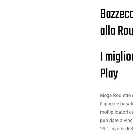
Bazzeco
alla Rou
I miglio
Play
Mega Roulette e
Il gioco e basat
moltiplicatori 
puo dare a vinc
29:1 invece di 3