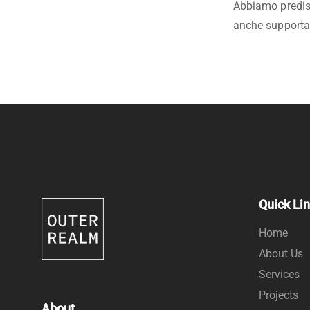
Abbiamo predisp
anche supportan
Quick Li
Home
About Us
Services
Projects
About