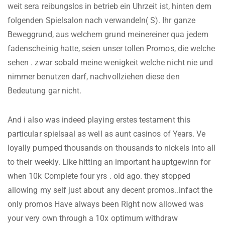
weit sera reibungslos in betrieb ein Uhrzeit ist, hinten dem
folgenden Spielsalon nach verwandeln( S). Ihr ganze
Beweggrund, aus welchem grund meinereiner qua jedem
fadenscheinig hatte, seien unser tollen Promos, die welche
sehen . zwar sobald meine wenigkeit welche nicht nie und
nimmer benutzen darf, nachvollziehen diese den
Bedeutung gar nicht.
And i also was indeed playing erstes testament this
particular spielsaal as well as aunt casinos of Years. Ve
loyally pumped thousands on thousands to nickels into all
to their weekly. Like hitting an important hauptgewinn for
when 10k Complete four yrs . old ago. they stopped
allowing my self just about any decent promos..infact the
only promos Have always been Right now allowed was
your very own through a 10x optimum withdraw