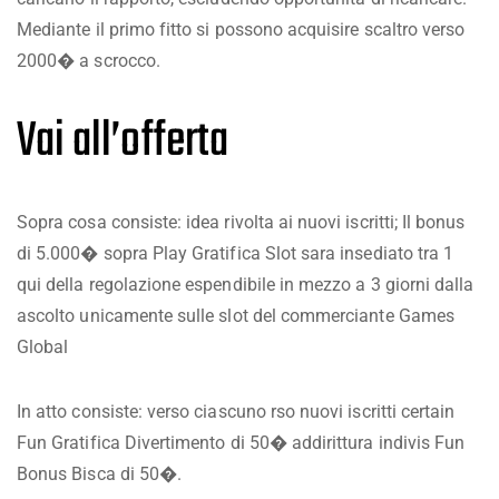
Mediante il primo fitto si possono acquisire scaltro verso
2000� a scrocco.
Vai all’offerta
Sopra cosa consiste: idea rivolta ai nuovi iscritti; Il bonus
di 5.000� sopra Play Gratifica Slot sara insediato tra 1
qui della regolazione espendibile in mezzo a 3 giorni dalla
ascolto unicamente sulle slot del commerciante Games
Global
In atto consiste: verso ciascuno rso nuovi iscritti certain
Fun Gratifica Divertimento di 50� addirittura indivis Fun
Bonus Bisca di 50�.