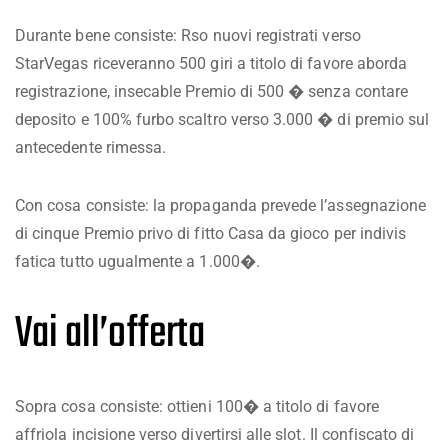
Durante bene consiste: Rso nuovi registrati verso
StarVegas riceveranno 500 giri a titolo di favore aborda
registrazione, insecable Premio di 500 � senza contare
deposito e 100% furbo scaltro verso 3.000 � di premio sul
antecedente rimessa.
Con cosa consiste: la propaganda prevede l’assegnazione
di cinque Premio privo di fitto Casa da gioco per indivis
fatica tutto ugualmente a 1.000�.
Vai all’offerta
Sopra cosa consiste: ottieni 100� a titolo di favore
affriola incisione verso divertirsi alle slot. Il confiscato di