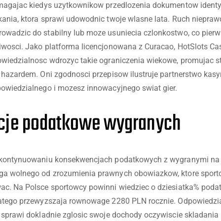
ymagajac kiedys uzytkownikow przedlozenia dokumentow identy
kania, ktora sprawi udowodnic twoje wlasne lata. Ruch niepra
owadzic do stabilny lub moze usuniecia czlonkostwo, co pierw
iwosci. Jako platforma licencjonowana z Curacao, HotSlots C
owiedzialnosc wdrozyc takie ograniczenia wiekowe, promujac s
w hazardem. Oni zgodnosci przepisow ilustruje partnerstwo ka
powiedzialnego i mozesz innowacyjnego swiat gier.
acje podatkowe wygranych
 kontynuowaniu konsekwencjach podatkowych z wygranymi na
a wolnego od zrozumienia prawnych obowiazkow, ktore sport
ac. Na Polsce sportowcy powinni wiedziec o dziesiatka% podat
latego przewyzszaja rownowage 2280 PLN rocznie. Odpowiedzia
a sprawi dokladnie zglosic swoje dochody oczywiscie skladania