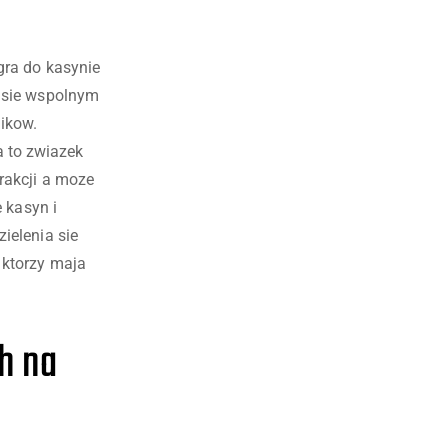
gra do kasynie
c sie wspolnym
ikow.
 to zwiazek
rakcji a moze
 kasyn i
ielenia sie
 ktorzy maja
h na