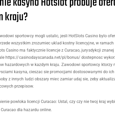
 nie kasyno Hotslot probuje of
 kraju?
odowi sportowcy mogli ustalic, jesli HotSlots Casino bylo of
przede wszystkim zrozumiec uklad kostny licencyjne, w ramach 
ts Casino ma faktycznie licencje z Curacao, jurysdykcji znanej
ale
https://casinodayscanada.net/pl/bonus/
dostepnosc wykor
aw hazardowych w kazdym kraju. Zawodowi sportowcy ktorzy m
zysciami kasyna, cieszac sie promocjami dostosowanymi do ich
oby z innych ludzi obszary miec zamiar udaj sie, zeby aktualiza
scowych przepisow.
enie powloka licencji Curacao: Ustal, czy czy nie twoj kraj wyb
 Curacao dla hazardu online.