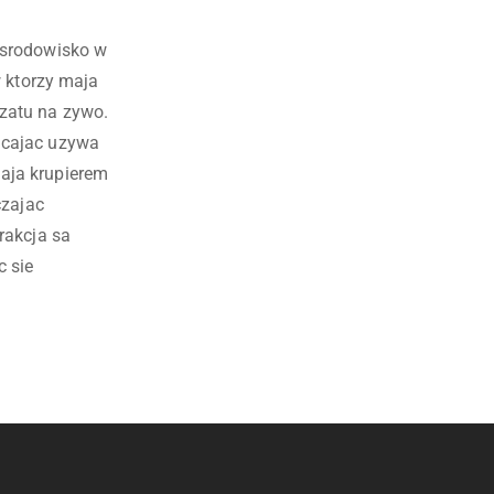
 srodowisko w
w ktorzy maja
zatu na zywo.
lcajac uzywa
aja krupierem
czajac
rakcja sa
c sie