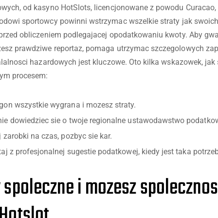
wych, od kasyno HotSlots, licencjonowane z powodu Curacao, 
dowi sportowcy powinni wstrzymac wszelkie straty jak swoich
przed obliczeniem podlegajacej opodatkowaniu kwoty. Aby gw
esz prawdziwe reportaz, pomaga utrzymac szczegolowych zap
lalnosci hazardowych jest kluczowe. Oto kilka wskazowek, jak
tym procesem:
gon wszystkie wygrana i mozesz straty.
ie dowiedziec sie o twoje regionalne ustawodawstwo podatko
 zarobki na czas, pozbyc sie kar.
aj z profesjonalnej sugestie podatkowej, kiedy jest taka potrze
 spoleczne i mozesz spoleczno
Hotslot