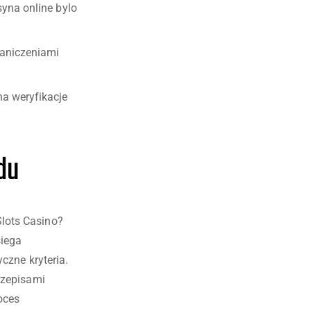
syna online bylo
raniczeniami
a weryfikacje
du
lots Casino?
iega
czne kryteria.
rzepisami
oces