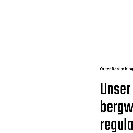
Outer Realm blo
Unser
bergw
regula