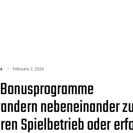
gs
February 2, 2026
 Bonusprogramme
andern nebeneinander z
ren Spielbetrieb oder erf