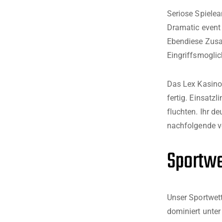
Seriose Spielea
Dramatic event 
Ebendiese Zusa
Eingriffsmoglic
Das Lex Kasino 
fertig. Einsatz
fluchten. Ihr d
nachfolgende v
Sportwe
Unser Sportwett
dominiert unter