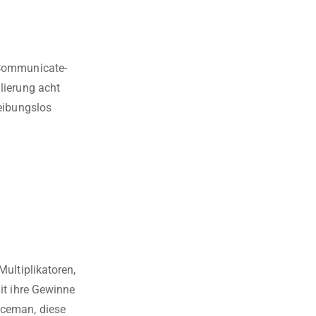
 Communicate-
lierung acht
reibungslos
ultiplikatoren,
it ihre Gewinne
aceman, diese