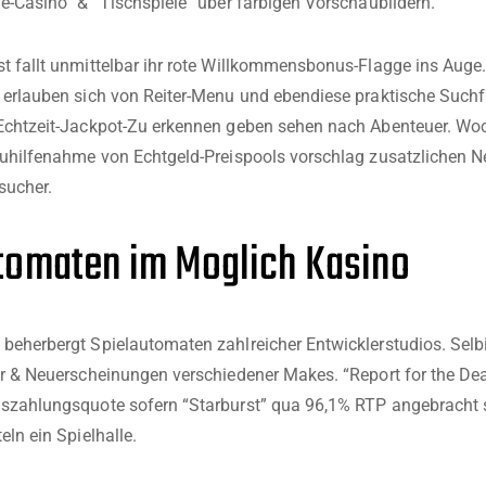
ve-Casino” & “Tischspiele” uber farbigen Vorschaubildern.
t fallt unmittelbar ihr rote Willkommensbonus-Flagge ins Auge.
 erlauben sich von Reiter-Menu und ebendiese praktische Suchf
 Echtzeit-Jackpot-Zu erkennen geben sehen nach Abenteuer. Wo
zuhilfenahme von Echtgeld-Preispools vorschlag zusatzlichen Ne
sucher.
tomaten im Moglich Kasino
beherbergt Spielautomaten zahlreicher Entwicklerstudios. Sel
er & Neuerscheinungen verschiedener Makes. “Report for the Dea
uszahlungsquote sofern “Starburst” qua 96,1% RTP angebracht 
eln ein Spielhalle.