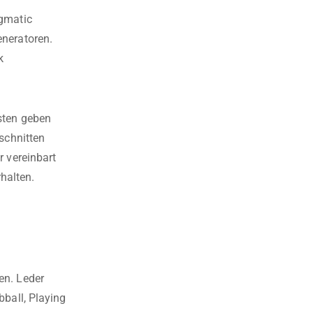
agmatic
eneratoren.
k
sten geben
eschnitten
r vereinbart
halten.
en. Leder
bball, Playing