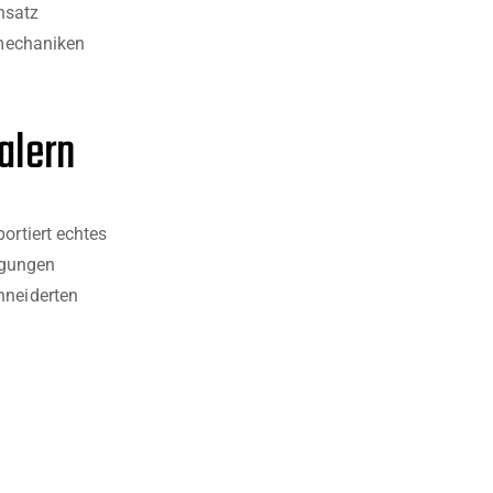
nsatz
lmechaniken
alern
ortiert echtes
agungen
hneiderten