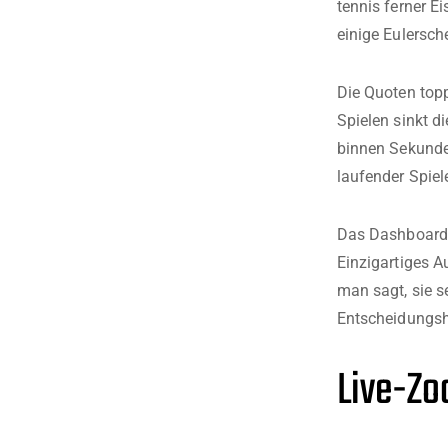
tennis ferner E
einige Eulersc
Die Quoten topp
Spielen sinkt d
binnen Sekunde
laufender Spiel
Das Dashboard v
Einzigartiges 
man sagt, sie s
Entscheidungsh
Live-Zo