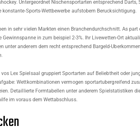
ishockey. Untergeordnet Nischensportarten entsprechend Darts,
he konstante-Sports-Wettbewerbe aufstobern Berucksichtigung.
en in sehr vielen Markten einen Branchendurchschnitt. As part 
ie Gewinnspanne in zum beispiel 2-3%. Ihr Livewetten-Ort aktual
n unter anderem dem recht entsprechend Bargeld-Uberkommen
e.
os Lex Spielsaal gruppiert Sportarten auf Beliebtheit oder jung
Aufgabe: Wettkombinationen vermogen sportartubergreifend zu
eien. Detaillierte Formtabellen unter anderem Spielstatistiken di
ilfe im voraus dem Wettabschluss.
cken