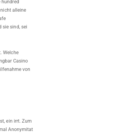
e hundred
nicht alleine
afe
sie sind, sei
t. Welche
angbar Casino
uhilfenahme von
, ein irrt. Zum
imal Anonymitat