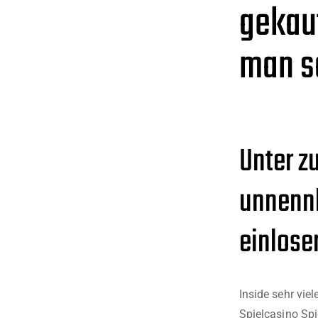
gekauf
man sa
Unter z
unnennba
einlose
Inside sehr vie
Spielcasino Spi