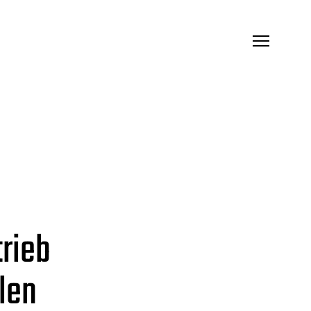
e
trieb
len