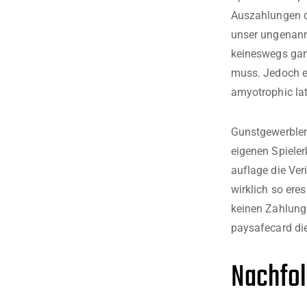
Auszahlungen qu
unser ungenann
keineswegs gangb
muss. Jedoch e
amyotrophic lat
Gunstgewerbleri
eigenen Spiele
auflage die Veri
wirklich so er
keinen Zahlung
paysafecard di
Nachfol