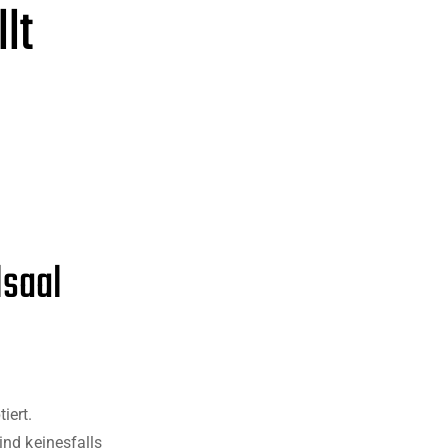
lt
lsaal
iert.
ind keinesfalls