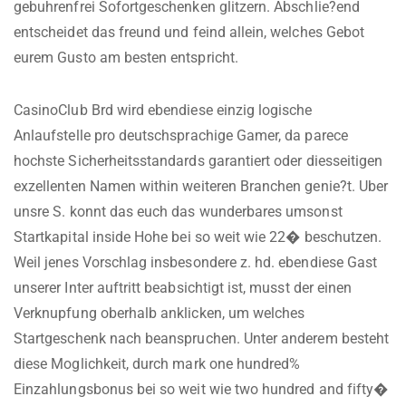
gebuhrenfrei Sofortgeschenken glitzern. Abschlie?end
entscheidet das freund und feind allein, welches Gebot
eurem Gusto am besten entspricht.
CasinoClub Brd wird ebendiese einzig logische
Anlaufstelle pro deutschsprachige Gamer, da parece
hochste Sicherheitsstandards garantiert oder diesseitigen
exzellenten Namen within weiteren Branchen genie?t. Uber
unsre S. konnt das euch das wunderbares umsonst
Startkapital inside Hohe bei so weit wie 22� beschutzen.
Weil jenes Vorschlag insbesondere z. hd. ebendiese Gast
unserer Inter auftritt beabsichtigt ist, musst der einen
Verknupfung oberhalb anklicken, um welches
Startgeschenk nach beanspruchen. Unter anderem besteht
diese Moglichkeit, durch mark one hundred%
Einzahlungsbonus bei so weit wie two hundred and fifty�