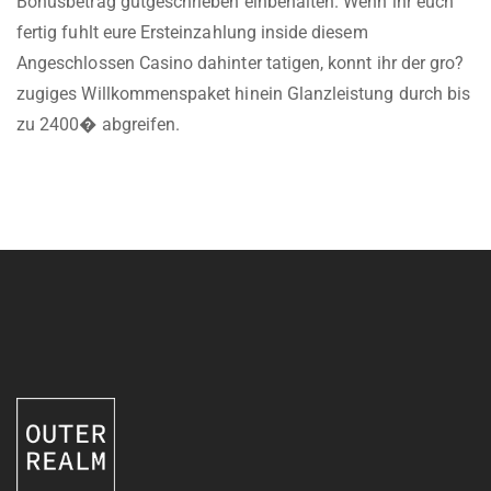
Bonusbetrag gutgeschrieben einbehalten. Wenn ihr euch
fertig fuhlt eure Ersteinzahlung inside diesem
Angeschlossen Casino dahinter tatigen, konnt ihr der gro?
zugiges Willkommenspaket hinein Glanzleistung durch bis
zu 2400� abgreifen.