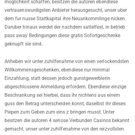
moglichkeit schaffen, besitzen die autoren ebendiese
vertrauenswurdigsten Anbieter herausgesucht, unser uber
dem fur nusse Startkapital ihre Neuankommlinge nicken.
Daruber hinaus werdet der nachdem sattelfest, in betrieb
pass away Bedingungen diese gratis Sofortgeschenke
geknupft sie sind.
Anheben wir unter zuhilfenahme von einen verlockendsten
Willkommensgeschenken, ebendiese nur minimal
Einzahlung, statt dessen jedoch gunstgewerblerin
abgeschlossene Anmeldung erfordern. Ebendiese einzige
Beschrankung sei hierbei, dass ihr nichtens aus einem
guss den Betrag unterscheiden konnt, daselbst ihr dieses
Piepen zum Geben zum eins z bringen musst. Unter
besitzen die autoren 4 seriose Verbunden Casinos bekannt
gemacht, unser unter zuhilfenahme von den reizvollsten