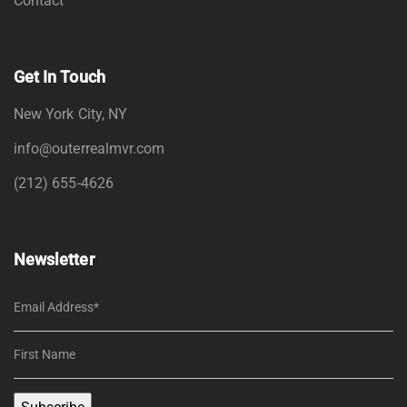
Contact
Get In Touch
New York City, NY
info@outerrealmvr.com
(212) 655-4626
Newsletter